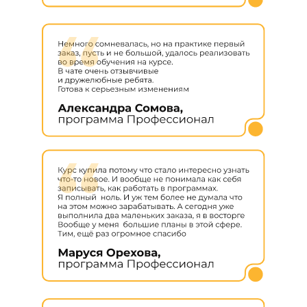
ПЕРВАЯ СТУПЕНЬ —
ПРОГРАММЫ START
ПОДХОДЯТ ДЛЯ ТЕХ,
КТО ХОЧЕТ
Попасть
Стать
в профессиональное
профессионалом,
комьюнити, где все
умеющим работать
друг друга знают
со звуком
и готовы поддержать
и записывать
собственный голос
Изучить
Научиться находить
профессиональные
клиентов
приемы
и продавать свои
и инструменты,
профессиональные
которые поднимут
навыки
качество речи
и дикторские навыки
от 1 120 ₽/месяц в
рассрочку