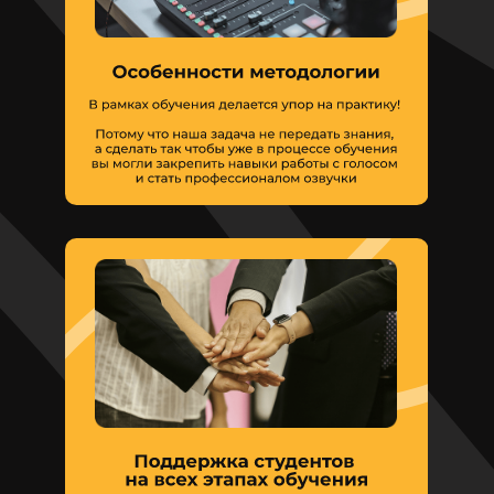
Так озвучивают наши студенты,
которые 2 месяца назад не умели ничего
Жил на свете слоненок. Читает -Ирина
Перекресток. Читает -Игорь Курашко
Шкурки. Читает - Вадим Минд