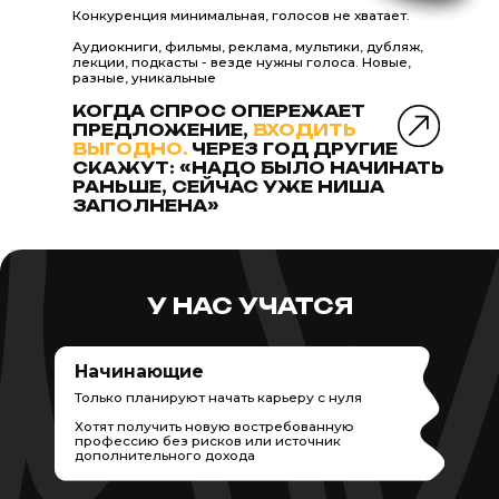
СКАЖУТ: «НАДО БЫЛО НАЧИНАТЬ
РАНЬШЕ, СЕЙЧАС УЖЕ НИША
ЗАПОЛНЕНА»
У НАС УЧАТСЯ
Начинающие
Только планируют начать карьеру с нуля
Хотят получить новую востребованную
профессию без рисков или источник
дополнительного дохода
Практики
Действующие дикторы, ведущие,
выпускники ВУЗов и других школ, которым
не хватает практики и реального опыта
те профессию диктора с нуля,
Хотят раскрыть возможности голоса,
нете профессионально озвучивать
на практике отработать навыки и начать
уверенно работать или поднять чек
 фильмы, рекламу,
фильмы и т.д
Будущие звезды
Творческие люди, эксперты,
создатели контента
Хотят стать медийным, проявляться, работать
в медиасфере: ТВ, радио, соц сети