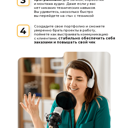
всё в одном курсе!
Вы сможете работать из любой точки мира
Дикторский сет занимает половину
чемодана, общение с заказчиками
происходит удаленно, а развернуть студию
можно даже в гостиничном номере
всего за 15 минут.
Мы с коллегами так и делаем —
путешествуем по миру и работаем для наших
заказчиков оттуда, откуда нам хочется!
КТО МЫ?
TIM SHTOK SOUND STUDIO