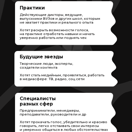
Специалисты
разных сфер
Предприниматели, менеджеры,
преподаватели, руководители и др
Хотят прокачать голос, убедительно и красиво
говорить, легко отстаивать свои интересы
и уверенно общаться в любых обстоятельствах
Выбрать формат участия
ЧТОБЫ НАЧАТЬ - ВАМ
ДОСТАТОЧНО
МОБИЛЬНОГО ТЕЛЕФОНА
После успешного прохождения
программы вы:
Освоите профессию диктора с нуля,
и начнете профессионально озвучивать
книги, фильмы, рекламу, мультфильмы и т.д
Сможете создать свой творческий
проект,
подкаст и работать когда хотите,
где хотите и сколько хотите вы