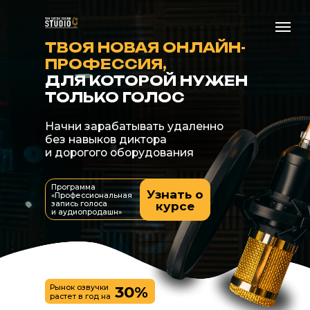
ТВОЯ НОВАЯ ОНЛАЙН-
ПРОФЕССИЯ,
ДЛЯ КОТОРОЙ НУЖЕН
ТОЛЬКО ГОЛОС
Начни зарабатывать удаленно
без навыков диктора
и дорогого оборудования
 ведущие,
Программа
угих школ,
Узнать о
«Профессиональная
курсе
актики
запись голоса
и аудиопродашн»
ности
аботать
нно
30%
Рынок озвучки
растет в год на
ек
Конкуренция минимальная, голосов не хватает.
Аудиокниги, фильмы, реклама, мультики, дубляж,
лекции, подкасты - везде нужны голоса. Новые,
разные, уникальные
КОГДА СПРОС ОПЕРЕЖАЕТ
ПРЕДЛОЖЕНИЕ,
ВХОДИТЬ
ВЫГОДНО.
ЧЕРЕЗ ГОД ДРУГИЕ