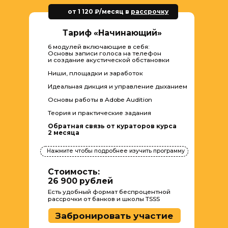
 большое
ество дикторов в
 навсегда
Теория и практические задания
Нажмите чтобы подробнее изучить программу
Стоимость:
115 800 рублей
Есть удобный формат беспроцентной
рассрочки от банков и школы TSSS
Забронировать участие
НЕЗАВИСИМО
ОТ ВЫБРАННОГО ТАРИФА :
Доступ открывается
Выдается сертификат
сразу после оплаты,
о прослушивании курса
начать обучение
(после успешного
можно тогда, когда
окончания обучающей
вам удобно
программы)