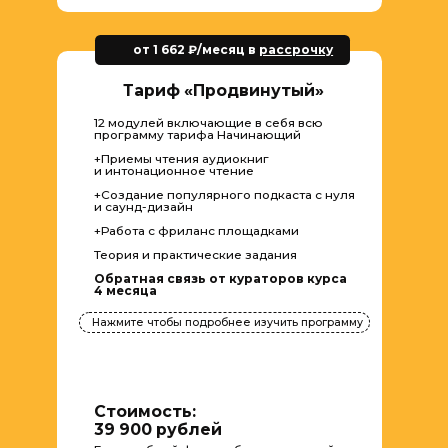
Предоставляется
Открывается доступ
бессрочный доступ
в самое большое
к материалам курса
комьюнити дикторов
в России навсегда
РАССРОЧКИ
ДО 24 МЕСЯЦЕВ
Учитесь озвучке уже сейчас,
а оплачивайте потом!