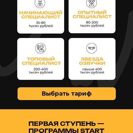
профессиональные
на продвинутый
инструменты
профессиональный
и техническое
уровень
обеспечение
и зарабатывать больше
процессов звукозаписи
в крупных проектах
Иметь доступ к постоянно
Иметь доступ к заказам
пополняющейся
студии озвучки TSSS,
музыкальной библиотеке
которые мы передаем
школы TSSS для саунд-
студентам курса
дизайна
от 2 704 ₽/месяц в
рассрочку
Тариф «Профессионал»
18 модулей включающие в себя всю
программу тарифа Продвинутый
+Создание и настройка домашней студии
звукозаписи
+Основы дубляжа кинофильмов
и работа в Adobe Premier Pro
+Способы продвижения и продажи
корпоративным клиентам
+Персональная консультация
от преподавателя курса
+КОММЕРЧЕСКИЙ ЗАКАЗ ОТ НАШЕЙ
СТУДИИ, который вы выполните
уже как специалист
Обратная связь от кураторов курса
6 месяцев